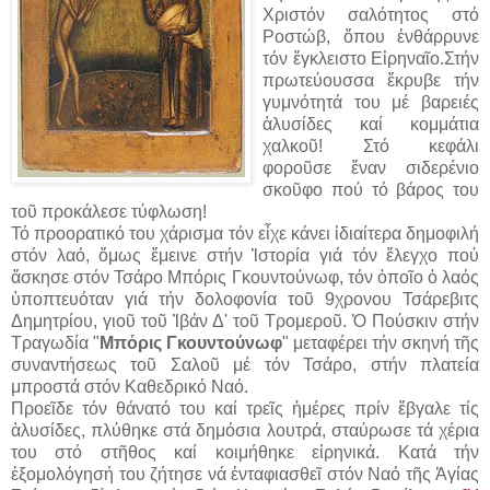
Χριστόν σαλότητος στό
Ροστώβ, ὅπου ἐνθάρρυνε
τόν ἔγκλειστο Εἰρηναῖο.Στήν
πρωτεύουσσα ἔκρυβε τήν
γυμνότητά του μέ βαρειές
ἁλυσίδες καί κομμάτια
χαλκοῦ! Στό κεφάλι
φοροῦσε ἕναν σιδερένιο
σκοῦφο πού τό βάρος του
τοῦ προκάλεσε τύφλωση!
Τό προορατικό του χάρισμα τόν εἶχε κάνει ἰδιαίτερα δημοφιλή
στόν λαό, ὅμως ἔμεινε στήν Ἱστορία γιά τόν ἔλεγχο πού
ἄσκησε στόν Τσάρο Μπόρις Γκουντούνωφ, τόν ὁποῖο ὁ λαός
ὑποπτευόταν γιά τήν δολοφονία τοῦ 9χρονου Τσάρεβιτς
Δημητρίου, γιοῦ τοῦ Ἰβάν Δ' τοῦ Τρομεροῦ. Ὁ Πούσκιν στήν
Τραγωδία "
Μπόρις Γκουντούνωφ
" μεταφέρει τήν σκηνή τῆς
συναντήσεως τοῦ Σαλοῦ μέ τόν Τσάρο, στήν πλατεία
μπροστά στόν Καθεδρικό Ναό.
Προεῖδε τόν θάνατό του καί τρεῖς ἡμέρες πρίν ἔβγαλε τίς
ἁλυσίδες, πλύθηκε στά δημόσια λουτρά, σταύρωσε τά χέρια
του στό στῆθος καί κοιμήθηκε εἰρηνικά. Κατά τήν
ἐξομολόγησή του ζήτησε νά ἐνταφιασθεῖ στόν Ναό τῆς Ἁγίας