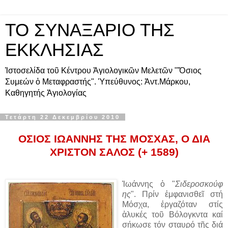
ΤΟ ΣΥΝΑΞΑΡΙΟ ΤΗΣ
ΕΚΚΛΗΣΙΑΣ
Ἰστοσελίδα τοῦ Κέντρου Ἁγιολογικῶν Μελετῶν "Ὅσιος
Συμεών ὁ Μεταφραστής". Ὑπεύθυνος: Ἀντ.Μάρκου,
Καθηγητής Ἁγιολογίας
Τετάρτη 22 Δεκεμβρίου 2010
ΟΣΙΟΣ ΙΩΑΝΝΗΣ ΤΗΣ ΜΟΣΧΑΣ, Ο ΔΙΑ
ΧΡΙΣΤΟΝ ΣΑΛΟΣ (+ 1589)
Ἰωάννης ὁ "
Σιδεροσκούφ
ης
". Πρίν ἐμφανισθεῖ στή
Μόσχα, ἐργαζόταν στίς
ἁλυκές τοῦ Βόλογκντα καί
σήκωσε τόν σταυρό τῆς διά