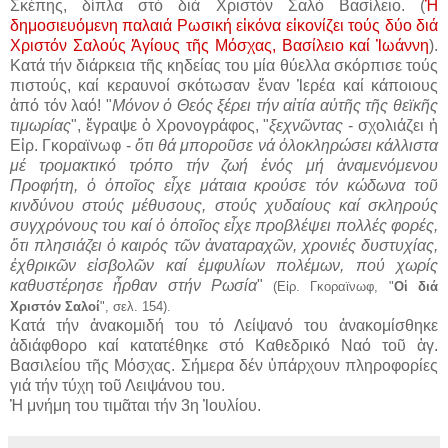
Σκέπης, δίπλα στό διά Χριστόν Σαλό Βασίλειο. (
Ἡ
δημοσιευόμενη παλαιά Ρωσική εἰκόνα εἰκονίζει τούς δύο διά
Χριστόν Σαλούς Ἁγίους τῆς Μόσχας, Βασίλειο καί Ἰωάννη
).
Κατά τήν διάρκεια τῆς κηδείας του μία θύελλα σκόρπισε τούς
πιστούς, καί κεραυνοί σκότωσαν ἕναν Ἱερέα καί κάποιους
ἀπό τόν λαό! "
Μόνον ὁ Θεός ξέρει τήν αἰτία αὐτῆς τῆς θεϊκῆς
τιμωρίας
", ἔγραψε ὁ Χρονογράφος, "
ξεχνῶντας
- σχολιάζει ἡ
Εἰρ. Γκοραϊνωφ -
ὅτι θά μποροῦσε νά ὁλοκληρώσει κάλλιστα
μέ τρομακτικό τρόπο τήν ζωή ἑνός μή ἀναμενόμενου
Προφήτη, ὁ ὁποῖος εἶχε μάταια κρούσε τόν κώδωνα τοῦ
κινδύνου στούς μέθυσους, στούς χυδαίους καί σκληρούς
συγχρόνους του καί ὁ ὁποῖος εἶχε προβλέψει πολλές φορές,
ὅτι πλησιάζει ὁ καιρός τῶν ἀναταραχῶν, χρονιές δυστυχίας,
ἐχθρικῶν εἰσβολῶν καί ἐμφυλίων πολέμων, πού χωρίς
καθυστέρησε ἦρθαν στήν Ρωσία
"
(Εἰρ. Γκοραϊνωφ, "
Οἱ διά
Χριστόν Σαλοί
", σελ. 154).
Κατά τήν ἀνακομιδή του τό Λείψανό του ἀνακομίσθηκε
ἀδιάφθορο καί κατατέθηκε στό Καθεδρικό Ναό τοῦ ἁγ.
Βασιλείου τῆς Μόσχας. Σήμερα δέν ὑπάρχουν πληροφορίες
γιά τήν τύχη τοῦ Λειψάνου του.
Ἡ μνήμη του τιμᾶται τήν 3η Ἰουλίου.